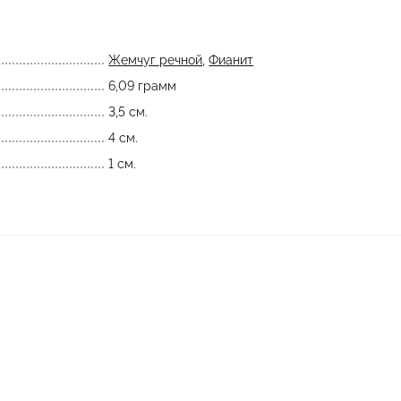
Жемчуг речной
,
Фианит
6,09 грамм
3,5 см.
4 см.
1 см.