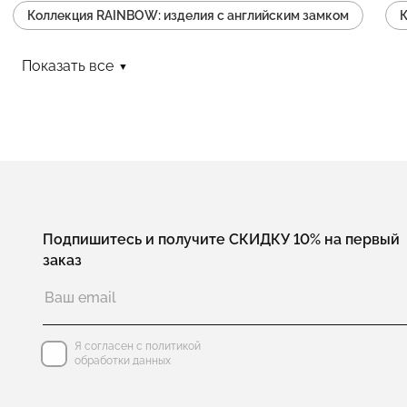
Коллекция RAINBOW: изделия с английским замком
К
Коллекция RAINBOW: изделия браслеты теннисные
К
Показать все
Коллекция RAINBOW: изделия (замок скоба)
Коллекц
Коллекция RAINBOW: изделия пусеты
Коллекция RAI
Коллекция RAINBOW: изделия серьги-кольца
Коллек
Коллекция RAINBOW: изделия с ювелирным стеклом
Подпишитесь и получите СКИДКУ 10% на первый
заказ
Я согласен с политикой
обработки данных