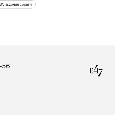
: изделия серьги
NBOW: изделия колье с подвеской
изделия россыпь
зделия серьги с подвесками
лия широкие
3-56