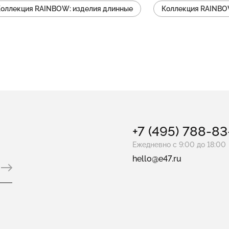
оллекция RAINBOW: изделия длинные
Коллекция RAINBOW
оллекция RAINBOW: изделия серьги конго
Коллекция RAI
ия RAINBOW: изделия коктейльные
Коллекция RAINBOW: 
NBOW: изделия кольца фаланговые
Коллекция RAINBOW: и
ция RAINBOW: изделия тонкие
Коллекция RAINBOW: изде
Коллекция RAINBOW: изделия замок-коробка
+7 (495) 788-8
Ежедневно с 9:00 до 18:00
hello@e47.ru