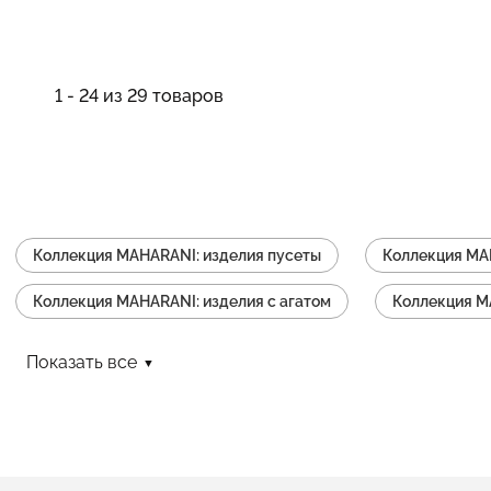
1 - 24 из 29 товаров
Коллекция MAHARANI: изделия пусеты
Коллекция MA
Коллекция MAHARANI: изделия с агатом
Коллекция M
Коллекция MAHARANI: изделия из двух частей
Коллек
Показать все
Коллекция MAHARANI: изделия колье
Коллекция MAHA
Коллекция MAHARANI: изделия серьги с подвесками
Коллекция MAHARANI: изделия подвески с цепью
Кол