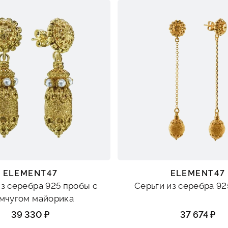
ELEMENT47
ELEMENT47
из серебра 925 пробы с
Серьги из серебра 9
мчугом майорика
39 330 ₽
37 674 ₽