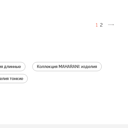
1
2
ия длинные
Коллекция MAHARANI: изделия
елия тонкие
I: изделия (замок петля)
емчугом
ия MAHARANI: изделия на цепочке
ARANI: изделия широкие