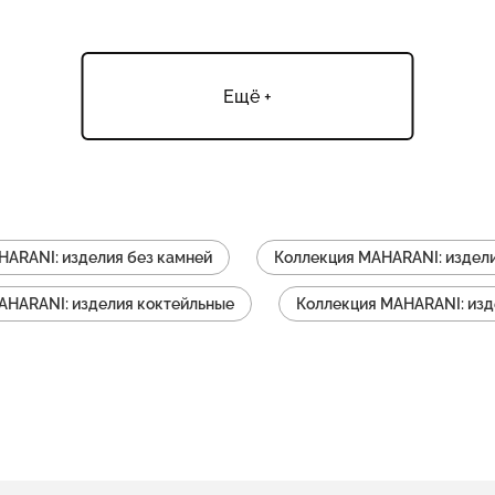
Ещё +
HARANI: изделия без камней
Коллекция MAHARANI: издел
AHARANI: изделия коктейльные
Коллекция MAHARANI: изд
ция MAHARANI: изделия серьги-кольца
Коллекция MAHARAN
RANI: изделия серьги
Коллекция MAHARANI: изделия с ж
Коллекция MAHARANI: изделия колье с подвеской
Коллекц
лекция MAHARANI: изделия серьги пусеты
Коллекция MAH