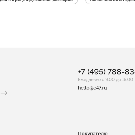
лия колье с подвеской
Коллекция LOL: изделия цепочки
изделия россыпь
Коллекция LOL: изделия без камней
елия с застежкой карабин
Коллекция LOL: изделия пусет
+7 (495) 788-8
Ежедневно с 9:00 до 18:00
hello@e47.ru
Покупателю