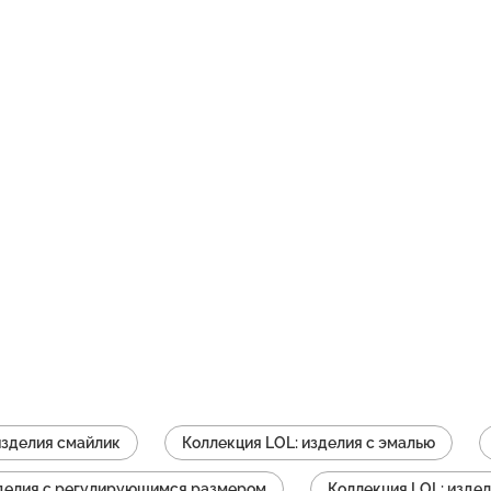
изделия смайлик
Коллекция LOL: изделия с эмалью
зделия с регулирующимся размером
Коллекция LOL: изде