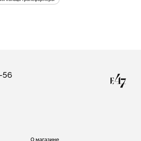
Коллекция LOL: изделия дорожки
Коллекция LOL: изделия браслеты теннисные
ы
Коллекция LOL: изделия звезда
3-56
О магазине