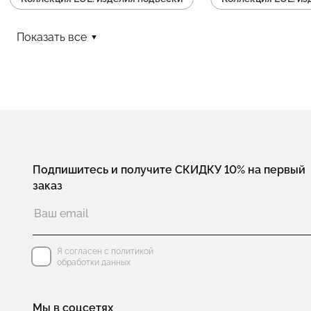
Коллекция LOL: изделия мягкие
Коллекция LOL: изде
Показать все
Коллекция LOL: изделия на цепочке
Коллекция LOL: 
Коллекция LOL: изделия длинные
Коллекция LOL: изд
Подпишитесь и получите СКИДКУ 10% на первый
заказ
Я согласен с политикой
обработки данных
Мы в соцсетях